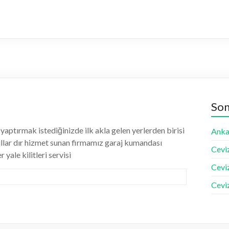
Son
yaptırmak istediğinizde ilk akla gelen yerlerden birisi
Ankar
ıllar dır hizmet sunan firmamız garaj kumandası
Ceviz
 yale kilitleri servisi
Cevi
Ceviz