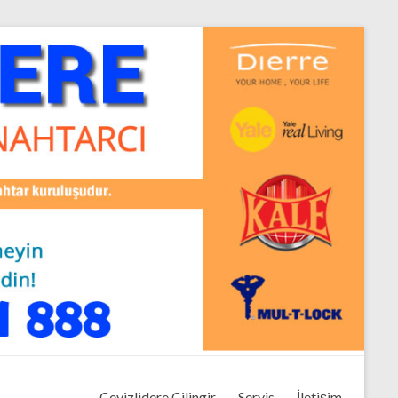
Cevizlidere Çilingir
Servis
İletişim